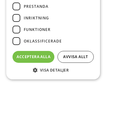
PRESTANDA
INRIKTNING
FUNKTIONER
OKLASSIFICERADE
ACCEPTERA ALLA
AVVISA ALLT
VISA DETALJER
Sidfot
Om DAB