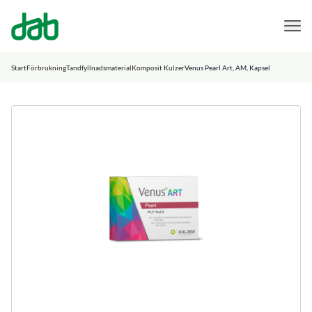
DAB Dental
Hoppa till innehåll
Start
Förbrukning
Tandfyllnadsmaterial
Komposit Kulzer
Venus Pearl Art, AM, Kapsel