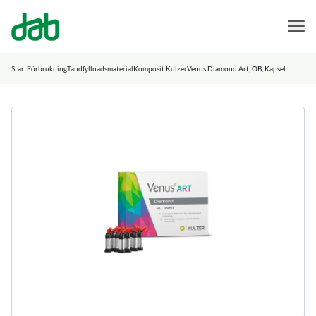
DAB Dental
Hoppa till innehåll
Start
Förbrukning
Tandfyllnadsmaterial
Komposit Kulzer
Venus Diamond Art, OB, Kapsel