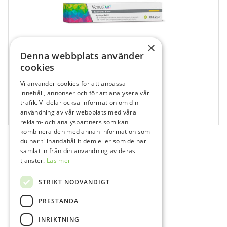
×
Denna webbplats använder
cookies
Vi använder cookies för att anpassa
681054
innehåll, annonser och för att analysera vår
Venus Diamond Art Flow, A4, Spruta
trafik. Vi delar också information om din
användning av vår webbplats med våra
1x1,8 g
reklam- och analyspartners som kan
kombinera den med annan information som
du har tillhandahållit dem eller som de har
samlat in från din användning av deras
tjänster.
Läs mer
STRIKT NÖDVÄNDIGT
PRESTANDA
INRIKTNING