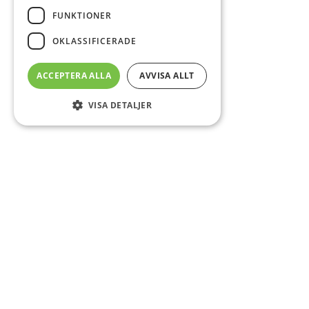
FUNKTIONER
OKLASSIFICERADE
ACCEPTERA ALLA
AVVISA ALLT
VISA DETALJER
Sidfot
Om DAB
Servicecenter
Kontakt