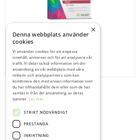
×
Denna webbplats använder
cookies
Vi använder cookies för att anpassa
681080
innehåll, annonser och för att analysera vår
Venus Pearl Art, A1, Kapsel
trafik. Vi delar också information om din
användning av vår webbplats med våra
20x0,2 g
reklam- och analyspartners som kan
kombinera den med annan information som
du har tillhandahållit dem eller som de har
samlat in från din användning av deras
tjänster.
Läs mer
STRIKT NÖDVÄNDIGT
PRESTANDA
INRIKTNING