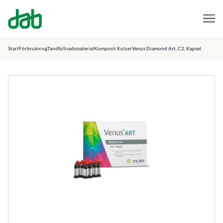
DAB Dental
Hoppa till innehåll
Start
Förbrukning
Tandfyllnadsmaterial
Komposit Kulzer
Venus Diamond Art, C2, Kapsel