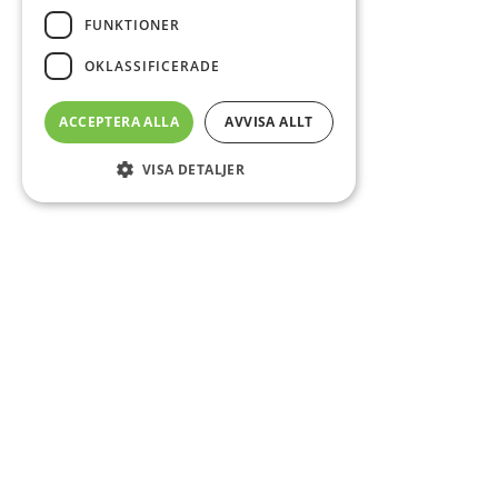
FUNKTIONER
OKLASSIFICERADE
ACCEPTERA ALLA
AVVISA ALLT
VISA DETALJER
Sidfot
Om DAB
Servicecenter
Kontakt