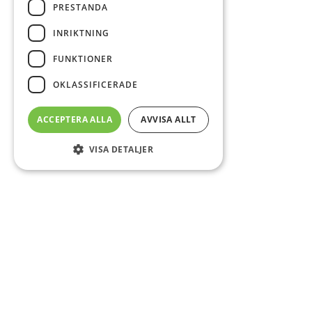
PRESTANDA
INRIKTNING
FUNKTIONER
OKLASSIFICERADE
ACCEPTERA ALLA
AVVISA ALLT
VISA DETALJER
Sidfot
Om DAB