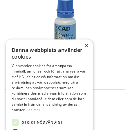
×
Denna webbplats använder
cookies
Vi använder cookies för att anpassa
114244
innehåll, annonser och för att analysera vår
Emax CAD Crystall Glaze Liquid
trafik. Vi delar också information om din
användning av vår webbplats med våra
1x15 ml
reklam- och analyspartners som kan
kombinera den med annan information som
du har tillhandahållit dem eller som de har
samlat in från din användning av deras
tjänster.
Läs mer
STRIKT NÖDVÄNDIGT