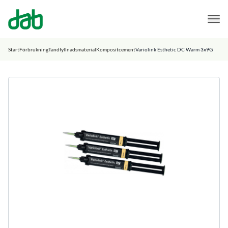
DAB Dental
Hoppa till innehåll
Start
Förbrukning
Tandfyllnadsmaterial
Kompositcement
Variolink Esthetic DC Warm 3x9G