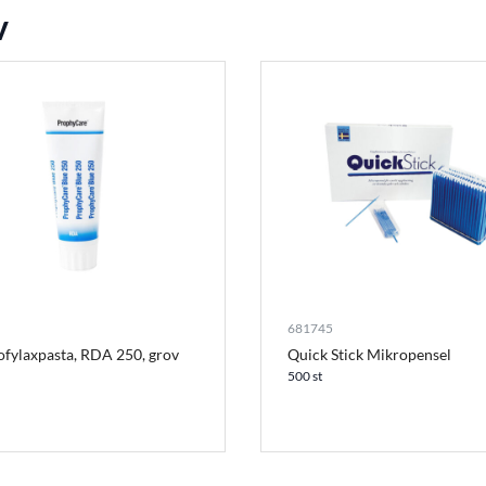
v
681745
fylaxpasta, RDA 250, grov
Quick Stick Mikropensel
500 st