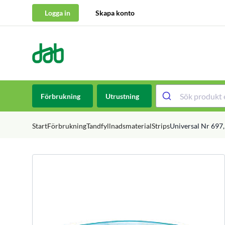
Logga in
Skapa konto
DAB Dental
Hoppa till innehåll
Förbrukning
Utrustning
Start
Förbrukning
Tandfyllnadsmaterial
Strips
Universal Nr 697,