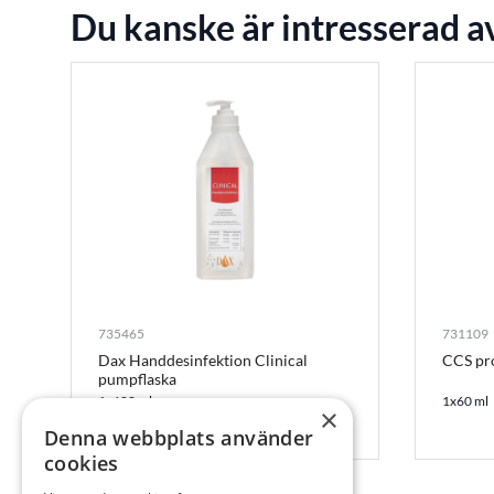
Du kanske är intresserad a
735465
731109
Dax Handdesinfektion Clinical
CCS pro
pumpflaska
1x600 ml
1x60 ml
×
Denna webbplats använder
cookies