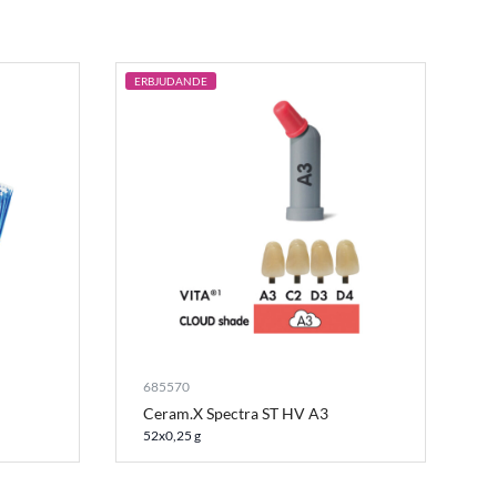
ERBJUDANDE
685570
Ceram.X Spectra ST HV A3
52x0,25 g