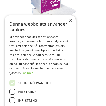
×
Denna webbplats använder
cookies
Vi använder cookies för att anpassa
707947
innehåll, annonser och för att analysera vår
trafik. Vi delar också information om din
Top Dent Kompress, 10 x 10 cm
användning av vår webbplats med våra
100 st
reklam- och analyspartners som kan
kombinera den med annan information som
du har tillhandahållit dem eller som de har
samlat in från din användning av deras
tjänster.
Läs mer
STRIKT NÖDVÄNDIGT
PRESTANDA
INRIKTNING