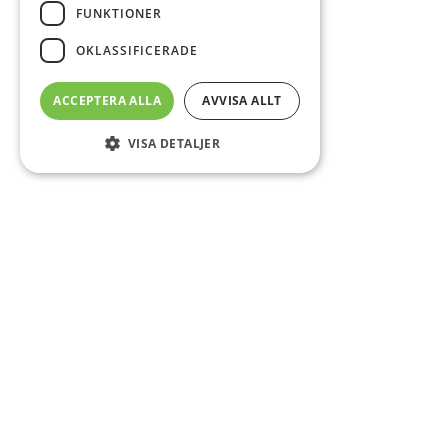
FUNKTIONER
OKLASSIFICERADE
ACCEPTERA ALLA
AVVISA ALLT
VISA DETALJER
Sidfot
Om DAB
Servicecenter
Kontakt