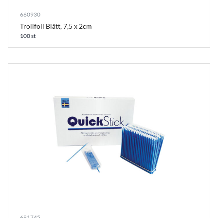
660930
Trollfoil Blått, 7,5 x 2cm
100 st
681745