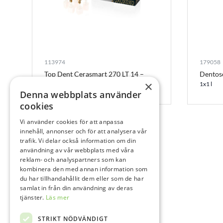
113974
179058
Top Dent Cerasmart 270 LT 14 –
Dentos
A3,5
×
1x1 l
Denna webbplats använder
5 st
cookies
Vi använder cookies för att anpassa
innehåll, annonser och för att analysera vår
trafik. Vi delar också information om din
användning av vår webbplats med våra
reklam- och analyspartners som kan
kombinera den med annan information som
du har tillhandahållit dem eller som de har
samlat in från din användning av deras
tjänster.
Läs mer
STRIKT NÖDVÄNDIGT