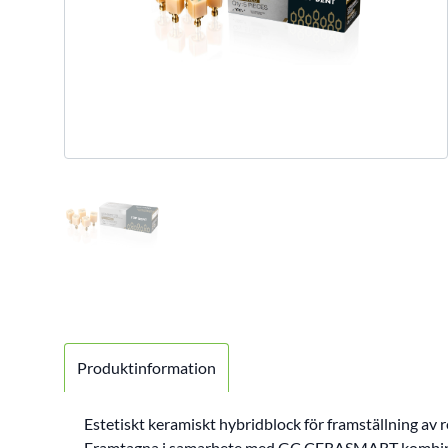
Produktinformation
Estetiskt keramiskt hybridblock för framställning
Framtagna i samarbete med GC.CERASMART kombinera