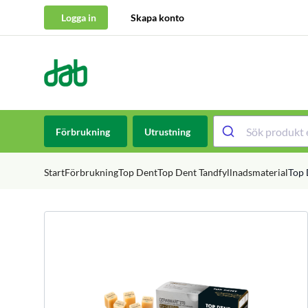
Logga in
Skapa konto
DAB Dental
Hoppa till innehåll
Förbrukning
Utrustning
Start
Förbrukning
Top Dent
Top Dent Tandfyllnadsmaterial
Top 