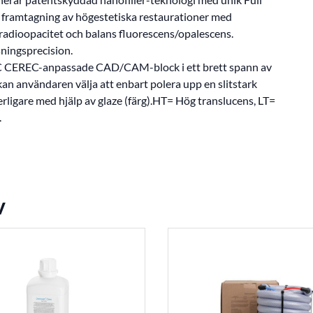
b framtagning av högestetiska restaurationer med
 radioopacitet och balans fluorescens/opalescens.
ningsprecision.
 CEREC-anpassade CAD/CAM-block i ett brett spann av
g kan användaren välja att enbart polera upp en slitstark
erligare med hjälp av glaze (färg).HT= Hög translucens, LT=
.
v