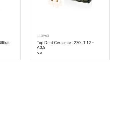
113963
ilikat
Top Dent Cerasmart 270 LT 12 –
A3,5
5 st