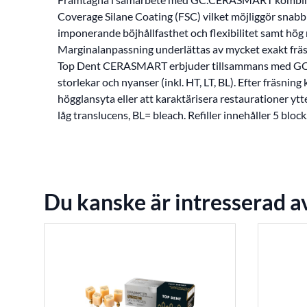
Coverage Silane Coating (FSC) vilket möjliggör snab
imponerande böjhållfasthet och flexibilitet samt hög
Marginalanpassning underlättas av mycket exakt fräs
Top Dent CERASMART erbjuder tillsammans med GC
storlekar och nyanser (inkl. HT, LT, BL). Efter fräsnin
högglansyta eller att karaktärisera restaurationer ytt
låg translucens, BL= bleach. Refiller innehåller 5 block
Du kanske är intresserad a