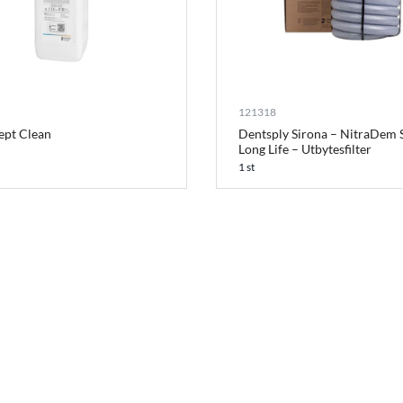
121318
ept Clean
Dentsply Sirona – NitraDem S
Long Life – Utbytesfilter
1 st