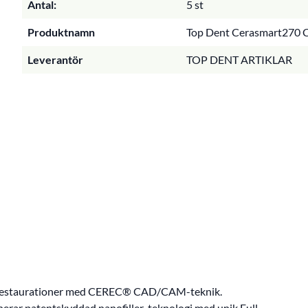
Antal:
5 st
Produktnamn
Top Dent Cerasmart270 Ce
Leverantör
TOP DENT ARTIKLAR
 av restaurationer med CEREC® CAD/CAM-teknik.
r patentskyddad nanofiller-teknologi med unik Full