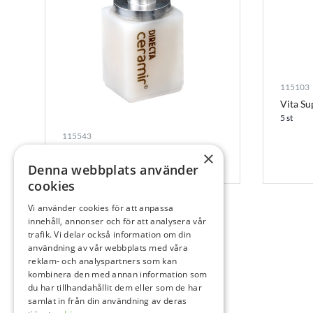
115103
Vita Su
5 st
115543
Ceramir CAD/CAM C-block A1, 5 st
×
Denna webbplats använder
5 st
cookies
Vi använder cookies för att anpassa
innehåll, annonser och för att analysera vår
trafik. Vi delar också information om din
användning av vår webbplats med våra
reklam- och analyspartners som kan
kombinera den med annan information som
du har tillhandahållit dem eller som de har
samlat in från din användning av deras