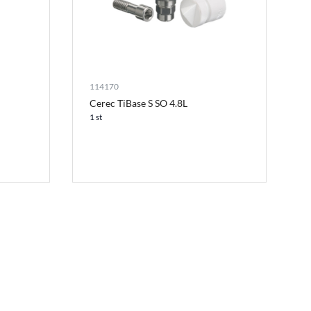
114170
Cerec TiBase S SO 4.8L
1 st