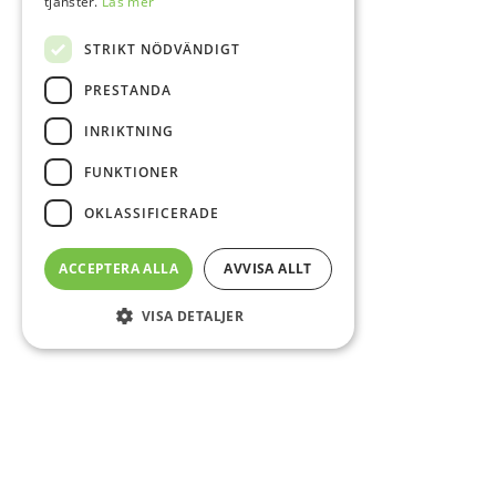
tjänster.
Läs mer
STRIKT NÖDVÄNDIGT
PRESTANDA
INRIKTNING
FUNKTIONER
OKLASSIFICERADE
ACCEPTERA ALLA
AVVISA ALLT
VISA DETALJER
Sidfot
O
Co