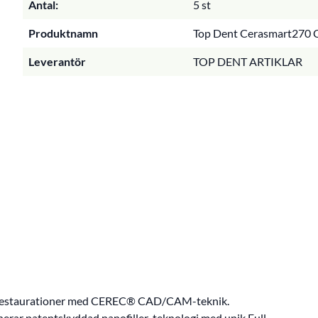
Antal:
5 st
Produktnamn
Top Dent Cerasmart270 Ce
Leverantör
TOP DENT ARTIKLAR
 av restaurationer med CEREC® CAD/CAM-teknik.
r patentskyddad nanofiller-teknologi med unik Full