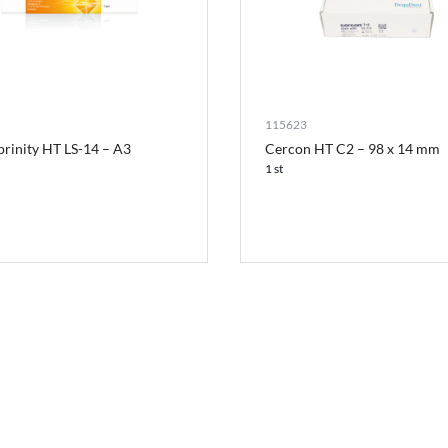
115623
prinity HT LS-14 – A3
Cercon HT C2 – 98 x 14 mm
1 st