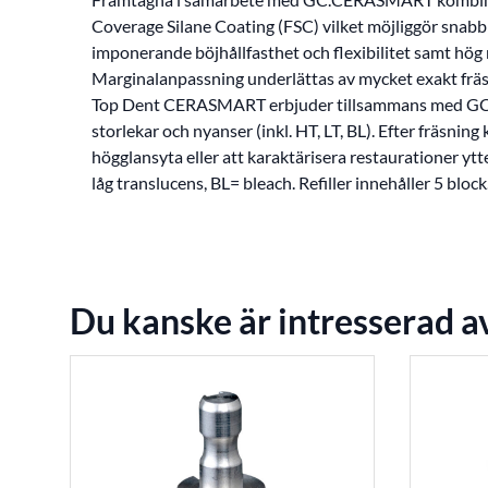
Coverage Silane Coating (FSC) vilket möjliggör snab
imponerande böjhållfasthet och flexibilitet samt hög
Marginalanpassning underlättas av mycket exakt fräs
Top Dent CERASMART erbjuder tillsammans med GC
storlekar och nyanser (inkl. HT, LT, BL). Efter fräsnin
högglansyta eller att karaktärisera restaurationer ytt
låg translucens, BL= bleach. Refiller innehåller 5 block
Du kanske är intresserad a