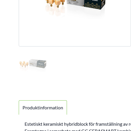
Produktinformation
Estetiskt keramiskt hybridblock för framställning
Framtagna i samarbete med GC.CERASMART kombinera