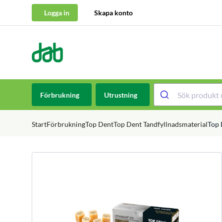
Logga in
Skapa konto
DAB Dental
Hoppa till innehåll
Förbrukning
Utrustning
Start
Förbrukning
Top Dent
Top Dent Tandfyllnadsmaterial
Top 