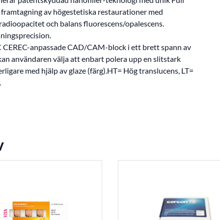
b framtagning av högestetiska restaurationer med
 radioopacitet och balans fluorescens/opalescens.
ningsprecision.
 CEREC-anpassade CAD/CAM-block i ett brett spann av
g kan användaren välja att enbart polera upp en slitstark
erligare med hjälp av glaze (färg).HT= Hög translucens, LT=
.
v