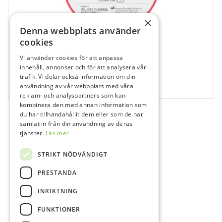
×
Denna webbplats använder
cookies
Vi använder cookies för att anpassa
140153
innehåll, annonser och för att analysera vår
Katana Zr Yml A4 Collar / T:22mm
trafik. Vi delar också information om din
användning av vår webbplats med våra
1 st
reklam- och analyspartners som kan
kombinera den med annan information som
du har tillhandahållit dem eller som de har
samlat in från din användning av deras
tjänster.
Läs mer
STRIKT NÖDVÄNDIGT
PRESTANDA
INRIKTNING
FUNKTIONER