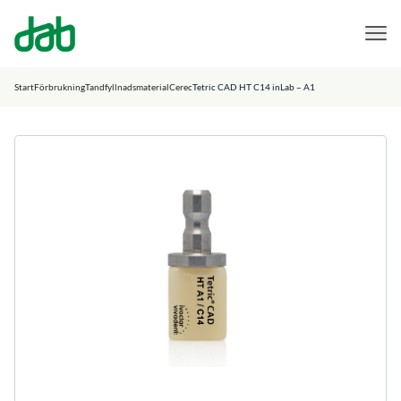
DAB Dental
Hoppa till innehåll
Start
Förbrukning
Tandfyllnadsmaterial
Cerec
Tetric CAD HT C14 inLab – A1