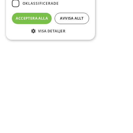
OKLASSIFICERADE
ACCEPTERA ALLA
AVVISA ALLT
VISA DETALJER
Sidfot
Om DAB
Servicecenter
Kontakt