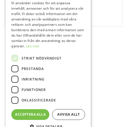
Vi använder cookies för att anpassa
660938
innehåll, annonser och för att analysera vår
Bausch folie BK 27, blå
trafik. Vi delar också information om din
användning av vår webbplats med våra
1x20 m
reklam- och analyspartners som kan
kombinera den med annan information som
du har tillhandahållit dem eller som de har
samlat in från din användning av deras
tjänster.
Läs mer
STRIKT NÖDVÄNDIGT
PRESTANDA
INRIKTNING
FUNKTIONER
OKLASSIFICERADE
ACCEPTERA ALLA
AVVISA ALLT
VISA DETALJER