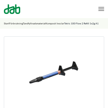
DAB Dental
Hoppa till innehåll
Start
Förbrukning
Tandfyllnadsmaterial
Komposit Ivoclar
Tetric 100 Flow 2 Refill 1x2g A1