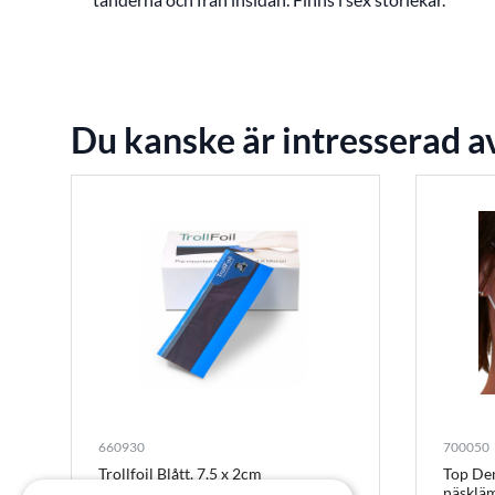
Du kanske är intresserad a
700050
660930
Top De
Trollfoil Blått, 7,5 x 2cm
näsklä