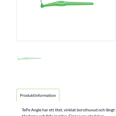
Produktinformation
TePe Angle har ett litet, vinklat borsthuvud och långt
tänderna och från insidan. Finns i sex storlekar.