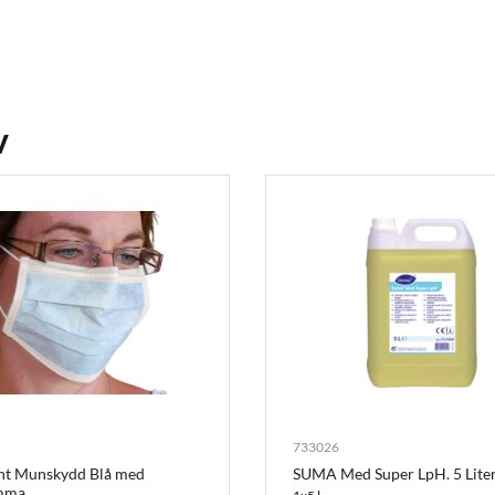
v
733026
nt Munskydd Blå med
SUMA Med Super LpH. 5 Lite
mma