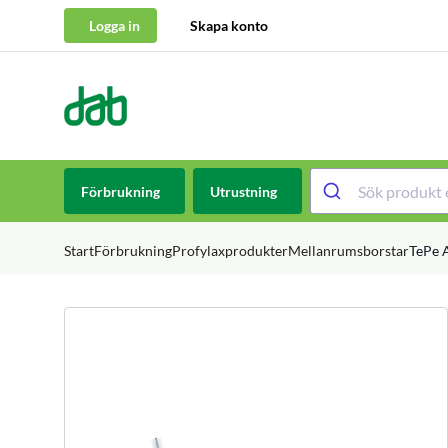
Logga in
Skapa konto
DAB Dental
Hoppa till innehåll
Förbrukning
Utrustning
Start
Förbrukning
Profylaxprodukter
Mellanrumsborstar
TePe 