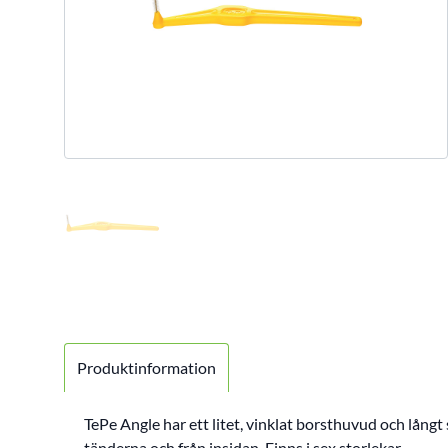
Produktinformation
TePe Angle har ett litet, vinklat borsthuvud och långt
tänderna och från insidan. Finns i sex storlekar.