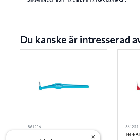
Du kanske är intresserad a
861256
861255
TePe Angle 0,6 mm, 25 st
TePe An
×