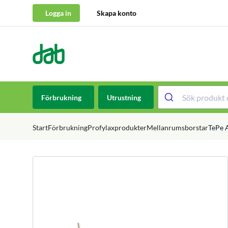
Logga in
Skapa konto
DAB Dental
Hoppa till innehåll
Förbrukning
Utrustning
Start
Förbrukning
Profylaxprodukter
Mellanrumsborstar
TePe A