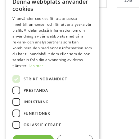
Denna webbplats använder
25 st
25 st
cookies
Vi använder cookies för att anpassa
innehåll, annonser och för att analysera vår
trafik. Vi delar också information om din
användning av vår webbplats med våra
reklam- och analyspartners som kan
kombinera den med annan information som
du har tillhandahållit dem eller som de har
samlat in från din användning av deras
tjänster.
Läs mer
STRIKT NÖDVÄNDIGT
PRESTANDA
INRIKTNING
FUNKTIONER
OKLASSIFICERADE