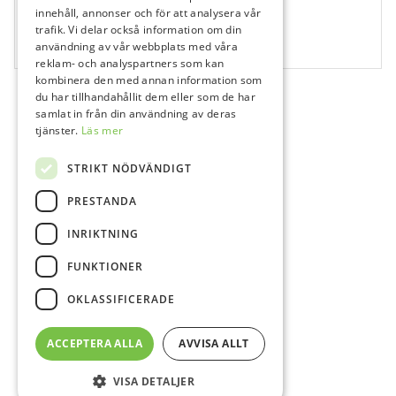
619121
innehåll, annonser och för att analysera vår
Stålstrips 2 mm
trafik. Vi delar också information om din
användning av vår webbplats med våra
12 st
reklam- och analyspartners som kan
kombinera den med annan information som
du har tillhandahållit dem eller som de har
samlat in från din användning av deras
tjänster.
Läs mer
STRIKT NÖDVÄNDIGT
PRESTANDA
INRIKTNING
FUNKTIONER
OKLASSIFICERADE
ACCEPTERA ALLA
AVVISA ALLT
VISA DETALJER