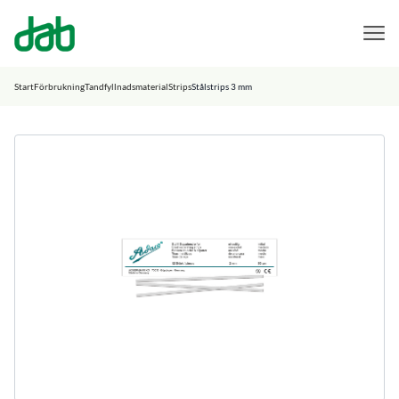
DAB Dental
Hoppa till innehåll
Start
Förbrukning
Tandfyllnadsmaterial
Strips
Stålstrips 3 mm