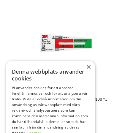
×
Denna webbplats använder
cookies
Vi använder cookies för att anpassa
121193
innehåll, annonser och för att analysera vår
Indikator SteriGage – SteriGage, 1243B, 118–138 ºC
trafik. Vi delar också information om din
användning av vår webbplats med våra
100 st
reklam- och analyspartners som kan
kombinera den med annan information som
du har tillhandahållit dem eller som de har
samlat in från din användning av deras
tjänster.
Läs mer