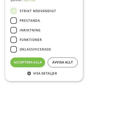
STRIKT NÖDVÄNDIGT
PRESTANDA
INRIKTNING
FUNKTIONER
OKLASSIFICERADE
ACCEPTERA ALLA
AVVISA ALLT
VISA DETALJER
Sidfot