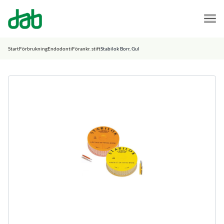
DAB Dental
Hoppa till innehåll
Start
Förbrukning
Endodonti
Förankr. stift
Stabilok Borr, Gul