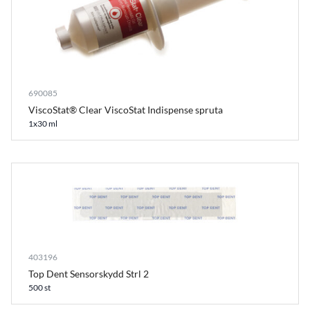
690085
ViscoStat® Clear ViscoStat Indispense spruta
1x30 ml
403196
Top Dent Sensorskydd Strl 2
500 st