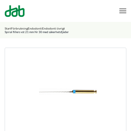
DAB Dental
Hoppa till innehåll
Start
Förbrukning
Endodonti
Endodonti övrigt
Spiral fillers vst 21 mm Nr 30 med säkerhetsfjäder