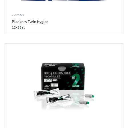
729568
Plackers Twin byglar
12x33 st