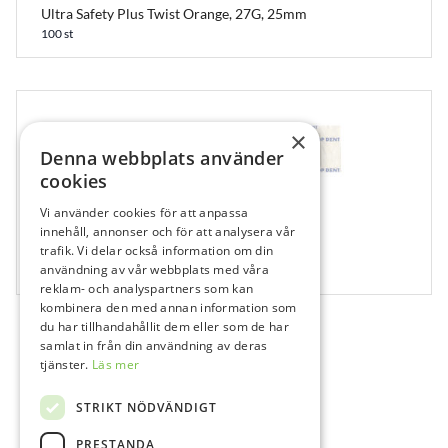
Ultra Safety Plus Twist Orange, 27G, 25mm
100 st
×
Denna webbplats använder
cookies
Vi använder cookies för att anpassa
403196
innehåll, annonser och för att analysera vår
Top Dent Sensorskydd Strl 2
trafik. Vi delar också information om din
användning av vår webbplats med våra
500 st
reklam- och analyspartners som kan
kombinera den med annan information som
du har tillhandahållit dem eller som de har
samlat in från din användning av deras
tjänster.
Läs mer
STRIKT NÖDVÄNDIGT
PRESTANDA