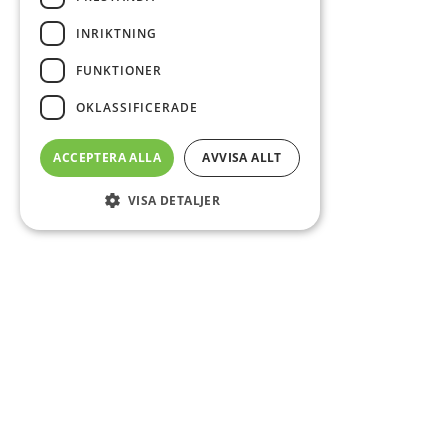
INRIKTNING
FUNKTIONER
OKLASSIFICERADE
ACCEPTERA ALLA
AVVISA ALLT
VISA DETALJER
Sidfot
Om DAB
Servicecenter