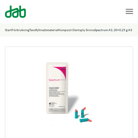
DAB Dental
Hoppa till innehåll
Start
Förbrukning
Tandfyllnadsmaterial
Komposit Dentsply Sirona
Spectrum A3, 20×0,25 g A3