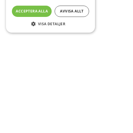
ACCEPTERA ALLA
AVVISA ALLT
VISA DETALJER
Sidfot
Om DAB
Servicecenter
Kontakt
Mer info