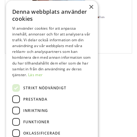
×
Denna webbplats använder
cookies
Vi använder cookies för att anpassa
700050
innehåll, annonser och för att analysera vår
Top Dent Munskydd Blå med näsklämma
trafik. Vi delar också information om din
användning av vår webbplats med våra
50 st
reklam- och analyspartners som kan
kombinera den med annan information som
du har tillhandahållit dem eller som de har
samlat in från din användning av deras
tjänster.
Läs mer
STRIKT NÖDVÄNDIGT
PRESTANDA
INRIKTNING
FUNKTIONER
OKLASSIFICERADE