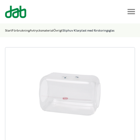
DAB Dental
Hoppa till innehåll
Start
Förbrukning
Avtrycksmaterial
Övrigt
Sliphuv Klarplast med förstoringsglas