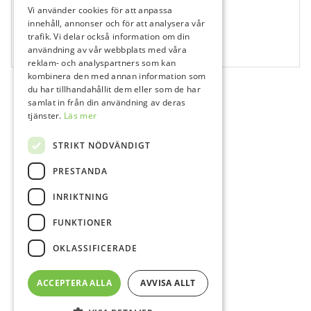
Vi använder cookies för att anpassa
460179
innehåll, annonser och för att analysera vår
trafik. Vi delar också information om din
ZD850 016, FG
användning av vår webbplats med våra
5 st
reklam- och analyspartners som kan
kombinera den med annan information som
du har tillhandahållit dem eller som de har
samlat in från din användning av deras
tjänster.
Läs mer
STRIKT NÖDVÄNDIGT
PRESTANDA
INRIKTNING
FUNKTIONER
OKLASSIFICERADE
ACCEPTERA ALLA
AVVISA ALLT