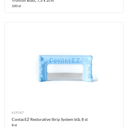
Trollfoil Blått, 7,5 x 2cm
100 st
619167
ContacEZ Restorative Strip System blå, 8 st
8 st