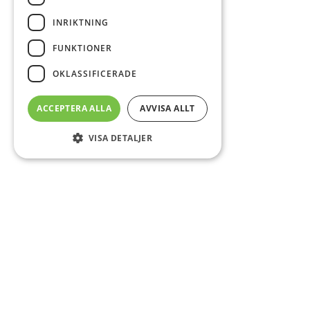
INRIKTNING
FUNKTIONER
OKLASSIFICERADE
ACCEPTERA ALLA
AVVISA ALLT
VISA DETALJER
Sidfot
Om DAB
Servicecenter