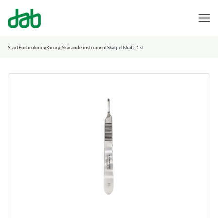
DAB Dental
Hoppa till innehåll
Start
Förbrukning
Kirurgi
Skärande instrument
Skalpellskaft, 1 st