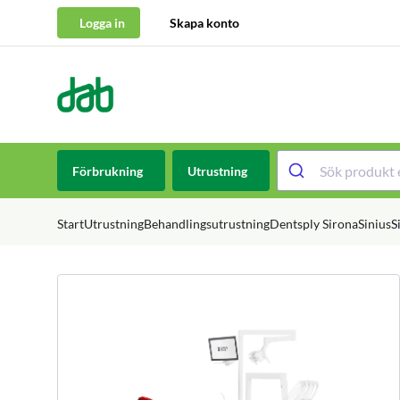
Logga in
Skapa konto
DAB Dental
Hoppa till innehåll
Förbrukning
Utrustning
Start
Utrustning
Behandlingsutrustning
Dentsply Sirona
Sinius
S