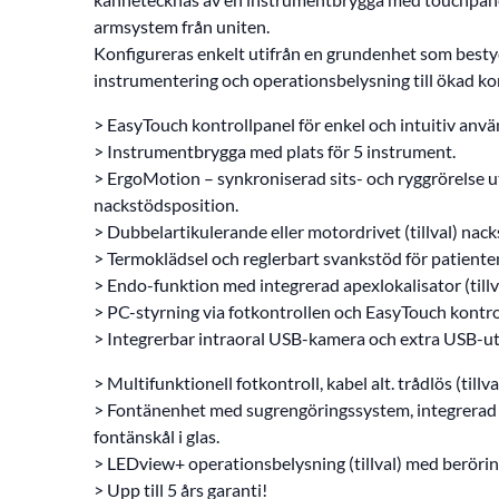
armsystem från uniten.
Konfigureras enkelt utifrån en grundenhet som bestyck
instrumentering och operationsbelysning till ökad ko
> EasyTouch kontrollpanel för enkel och intuitiv anvä
> Instrumentbrygga med plats för 5 instrument.
> ErgoMotion – synkroniserad sits- och ryggrörelse 
nackstödsposition.
> Dubbelartikulerande eller motordrivet (tillval) nack
> Termoklädsel och reglerbart svankstöd för patienten 
> Endo-funktion med integrerad apexlokalisator (tillva
> PC-styrning via fotkontrollen och EasyTouch kontro
> Integrerbar intraoral USB-kamera och extra USB-utta
> Multifunktionell fotkontroll, kabel alt. trådlös (tillval
> Fontänenhet med sugrengöringssystem, integrerad va
fontänskål i glas.
> LEDview+ operationsbelysning (tillval) med beröring
> Upp till 5 års garanti!