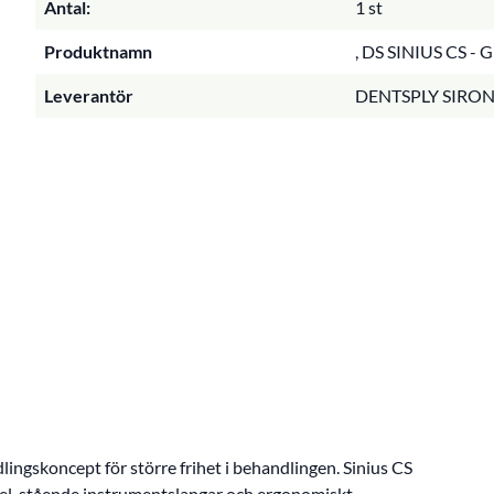
Antal:
1 st
Produktnamn
, DS SINIUS CS 
Leverantör
DENTSPLY SIRO
dlingskoncept för större frihet i behandlingen. Sinius CS
l, stående instrumentslangar och ergonomiskt