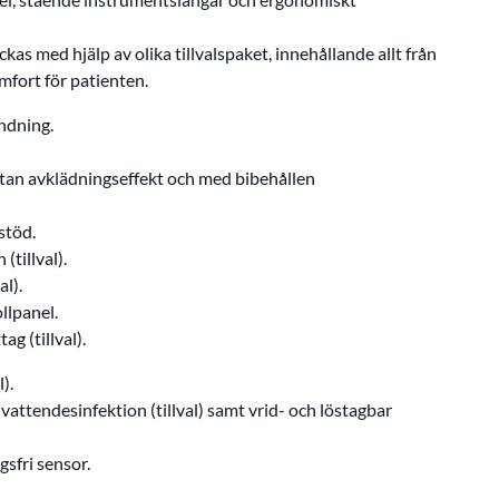
as med hjälp av olika tillvalspaket, innehållande allt från
mfort för patienten.
ndning.
utan avklädningseffekt och med bibehållen
stöd.
(tillval).
l).
llpanel.
g (tillval).
).
ttendesinfektion (tillval) samt vrid- och löstagbar
sfri sensor.