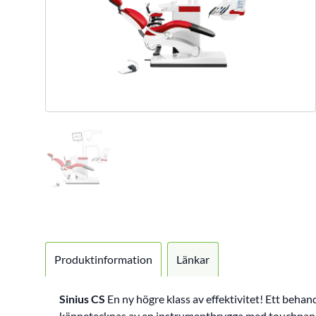
Produktinformation
Länkar
Sinius CS
En ny högre klass av effektivitet! Ett behan
kännetecknas av en instrumentbrygga med touchpane