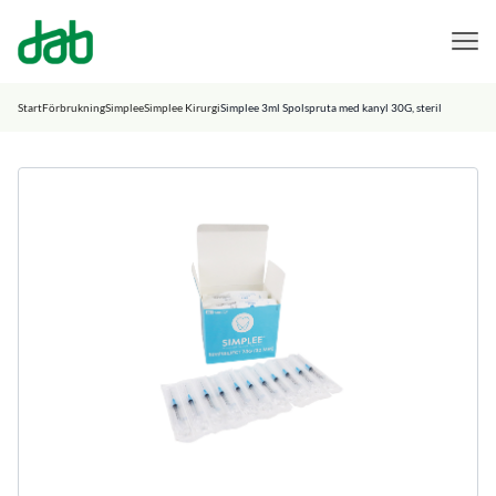
DAB Dental
Hoppa till innehåll
Start
Förbrukning
Simplee
Simplee Kirurgi
Simplee 3ml Spolspruta med kanyl 30G, steril