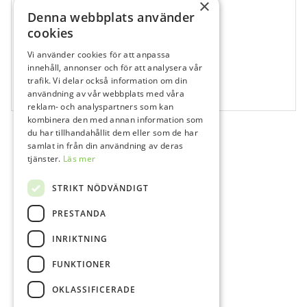
×
Denna webbplats använder
cookies
Vi använder cookies för att anpassa
707948
innehåll, annonser och för att analysera vår
Rundtork steril nr 3, 28 mm
trafik. Vi delar också information om din
användning av vår webbplats med våra
150 st
reklam- och analyspartners som kan
kombinera den med annan information som
du har tillhandahållit dem eller som de har
samlat in från din användning av deras
tjänster.
Läs mer
STRIKT NÖDVÄNDIGT
PRESTANDA
INRIKTNING
FUNKTIONER
OKLASSIFICERADE