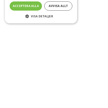
ACCEPTERA ALLA
AVVISA ALLT
VISA DETALJER
Sidfot
Om DAB
Servicecenter
Kontakt
Mer info