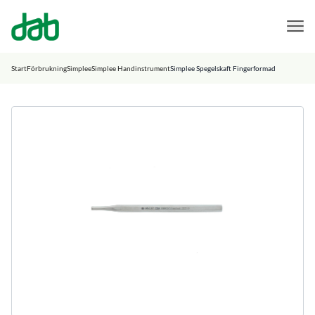
DAB Dental
Hoppa till innehåll
Start
Förbrukning
Simplee
Simplee Handinstrument
Simplee Spegelskaft Fingerformad