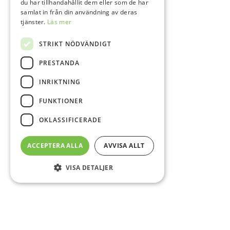
du har tillhandahållit dem eller som de har
samlat in från din användning av deras
tjänster.
Läs mer
STRIKT NÖDVÄNDIGT
PRESTANDA
INRIKTNING
FUNKTIONER
OKLASSIFICERADE
ACCEPTERA ALLA
AVVISA ALLT
VISA DETALJER
Sidfot