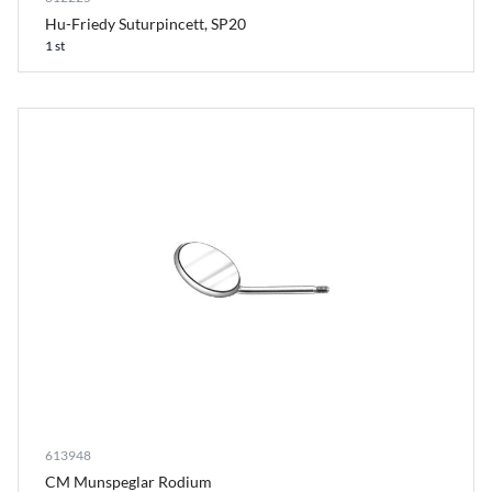
Hu-Friedy Suturpincett, SP20
1 st
613948
CM Munspeglar Rodium