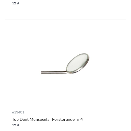
12 st
613401
Top Dent Munspeglar Förstorande nr 4
12 st