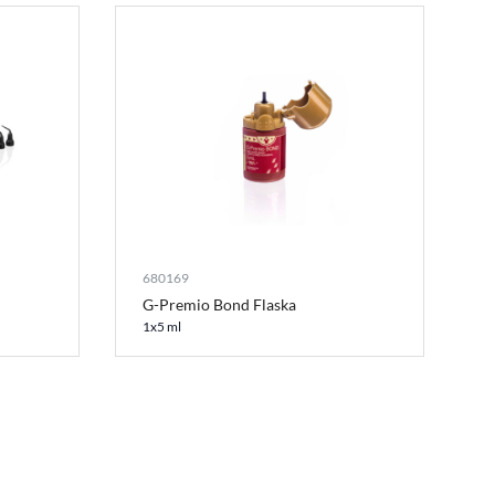
680169
G-Premio Bond Flaska
1x5 ml