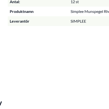
Antal:
12 st
Produktnamn
Simplee Munspegel Rho
Leverantör
SIMPLEE
v