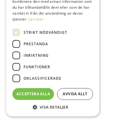
kombinera den med annan information som
du har tillhandahållit dem eller som de har
samlat in från din användning av deras
tjänster.
Läs mer
STRIKT NÖDVÄNDIGT
PRESTANDA
INRIKTNING
FUNKTIONER
OKLASSIFICERADE
ACCEPTERA ALLA
AVVISA ALLT
VISA DETALJER
Sidfot