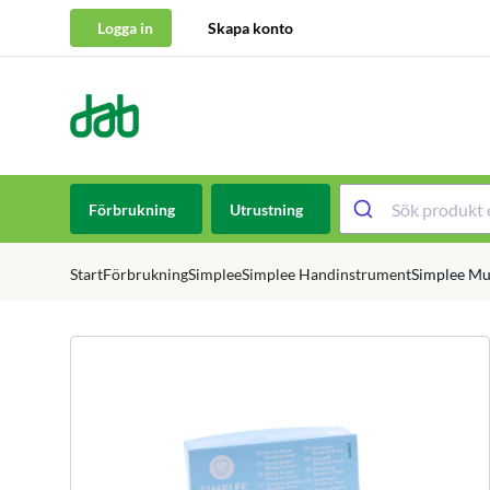
Logga in
Skapa konto
DAB Dental
Hoppa till innehåll
Förbrukning
Utrustning
Start
Förbrukning
Simplee
Simplee Handinstrument
Simplee Mu