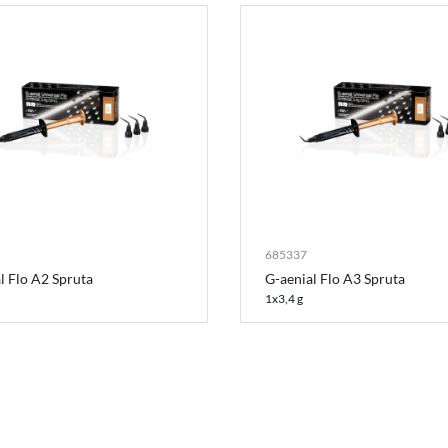
685337
l Flo A2 Spruta
G-aenial Flo A3 Spruta
1x3,4 g