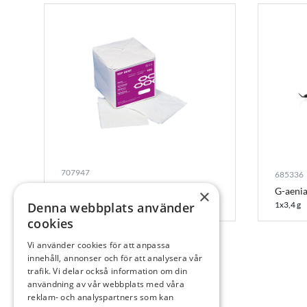
707947
685336
Top Dent Kompress, 10 x 10 cm
G-aenia
×
100 st
Denna webbplats använder
1x3,4 g
cookies
Vi använder cookies för att anpassa
innehåll, annonser och för att analysera vår
trafik. Vi delar också information om din
användning av vår webbplats med våra
reklam- och analyspartners som kan