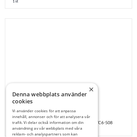
1 st
×
Denna webbplats använder
cookies
Vi använder cookies för att anpassa
211051
innehåll, annonser och för att analysera vår
IT Connection, WP, 4.9 x 8 mm, Cylindrical, ITC6-508
trafik. Vi delar också information om din
användning av vår webbplats med våra
1 st
reklam- och analyspartners som kan