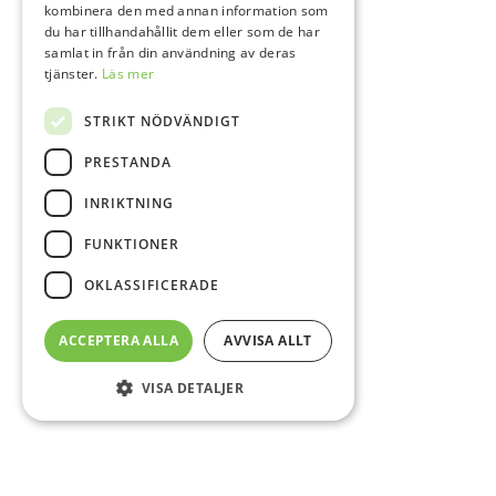
kombinera den med annan information som
du har tillhandahållit dem eller som de har
samlat in från din användning av deras
tjänster.
Läs mer
STRIKT NÖDVÄNDIGT
PRESTANDA
INRIKTNING
FUNKTIONER
OKLASSIFICERADE
ACCEPTERA ALLA
AVVISA ALLT
VISA DETALJER
Sidfot