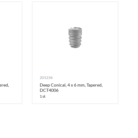
201236
ered,
Deep Conical, 4 x 6 mm, Tapered,
DCT4006
1 st