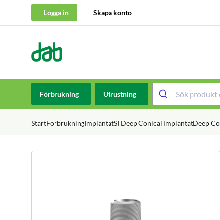
Logga in
Skapa konto
DAB Dental
Hoppa till innehåll
Förbrukning
Utrustning
Start
Förbrukning
Implantat
SI Deep Conical Implantat
Deep Con