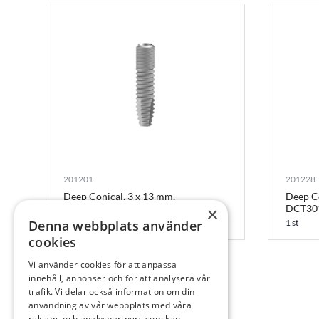
201201
201228
Deep Conical, 3 x 13 mm,
Deep Co
Cylindrical, DCC3013
DCT30
×
Denna webbplats använder
1 st
1 st
cookies
Vi använder cookies för att anpassa
innehåll, annonser och för att analysera vår
trafik. Vi delar också information om din
användning av vår webbplats med våra
reklam- och analyspartners som kan