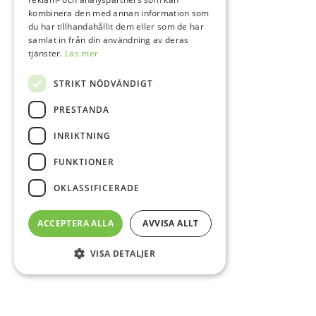
kombinera den med annan information som
du har tillhandahållit dem eller som de har
samlat in från din användning av deras
tjänster.
Läs mer
STRIKT NÖDVÄNDIGT
PRESTANDA
INRIKTNING
FUNKTIONER
OKLASSIFICERADE
ACCEPTERA ALLA
AVVISA ALLT
VISA DETALJER
Sidfot