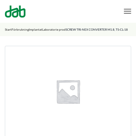
DAB Dental
Hoppa till innehåll
Start
Förbrukning
Implantat
Laboratorie prod
SCREW TRI-NEX CONVERTER M1.8, TS-CL-18