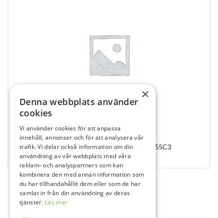
×
Denna webbplats använder
cookies
Vi använder cookies för att anpassa
210417
innehåll, annonser och för att analysera vår
trafik. Vi delar också information om din
Abutment SiBase Ø5.0 DC Ø5.5×3, SIB-DC5-55C3
användning av vår webbplats med våra
1 st
reklam- och analyspartners som kan
kombinera den med annan information som
du har tillhandahållit dem eller som de har
samlat in från din användning av deras
tjänster.
Läs mer