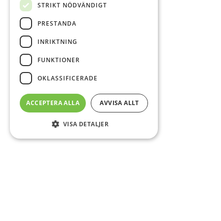
STRIKT NÖDVÄNDIGT
PRESTANDA
INRIKTNING
FUNKTIONER
OKLASSIFICERADE
ACCEPTERA ALLA
AVVISA ALLT
VISA DETALJER
Sidfot
Om DAB