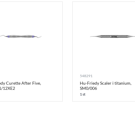
548291
dy Curette After Five,
Hu-Friedy Scaler i titanium,
1/12XE2
SM0/006
1 st