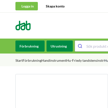
Logga in
Skapa konto
DAB Dental
Hoppa till innehåll
Förbrukning
Utrustning
Start
Förbrukning
Handinstrument
Hu-Friedy tandstensinstr
Hu