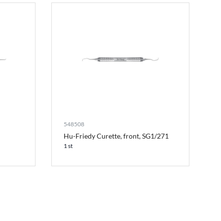
548508
Hu-Friedy Curette, front, SG1/271
1 st