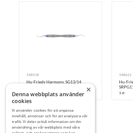
548518
548621
Hu-Friedy Harmony, SG13/14
Hu-Frie
SRPG1
×
1 st
Denna webbplats använder
1 st
cookies
Vi använder cookies för att anpassa
innehåll, annonser och för att analysera vår
trafik. Vi delar också information om din
användning av vår webbplats med våra
reklam- och analyspartners som kan