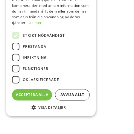
kombinera den med annan information som
du har tillhandahållit dem eller som de har
samlat in från din användning av deras
tjänster.
Läs mer
STRIKT NÖDVÄNDIGT
PRESTANDA
INRIKTNING
FUNKTIONER
OKLASSIFICERADE
ACCEPTERA ALLA
AVVISA ALLT
VISA DETALJER
Sidfot