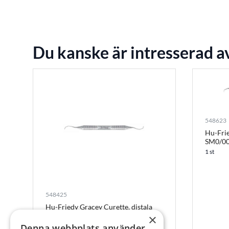
Du kanske är intresserad a
548623
Hu-Frie
SM0/0
1 st
548425
Hu-Friedy Gracey Curette, distala
ytor, SG13/146
×
Denna webbplats använder
1 st