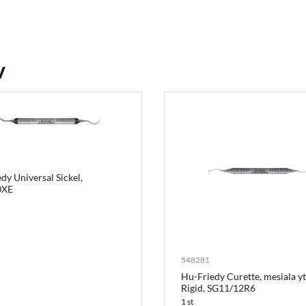
v
dy Universal Sickel,
0XE
548281
Hu-Friedy Curette, mesiala y
Rigid, SG11/12R6
1 st