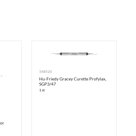
548520
Hu-Friedy Gracey Curette Profylax,
SGP3/47
1 st
tor