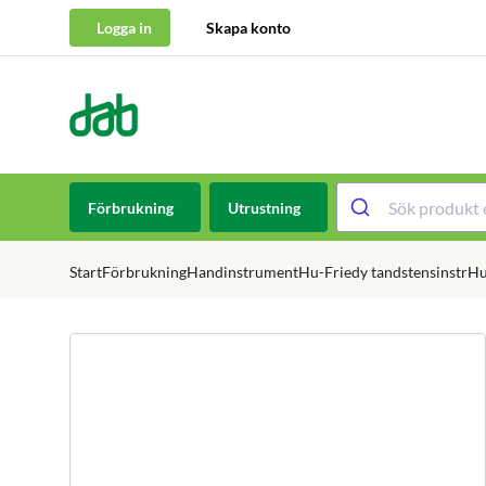
Logga in
Skapa konto
DAB Dental
Hoppa till innehåll
Förbrukning
Utrustning
Start
Förbrukning
Handinstrument
Hu-Friedy tandstensinstr
Hu