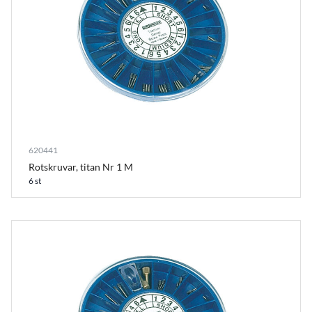
620441
Rotskruvar, titan Nr 1 M
6 st