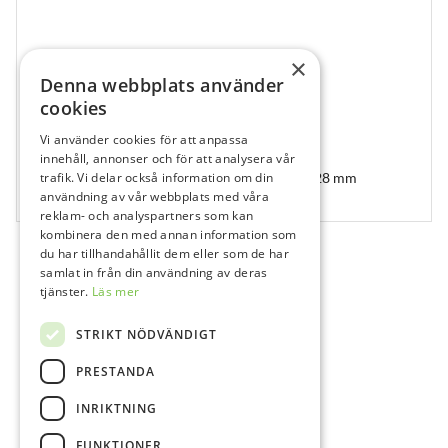
×
Denna webbplats använder
cookies
Vi använder cookies för att anpassa
620975
innehåll, annonser och för att analysera vår
Dentatus Reamers, Sortiment, Nr 1–6, RUA, 28 mm
trafik. Vi delar också information om din
användning av vår webbplats med våra
6 st
reklam- och analyspartners som kan
kombinera den med annan information som
du har tillhandahållit dem eller som de har
samlat in från din användning av deras
tjänster.
Läs mer
STRIKT NÖDVÄNDIGT
PRESTANDA
INRIKTNING
FUNKTIONER