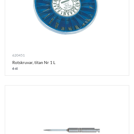
620451
Rotskruvar, titan Nr 1 L
6 st