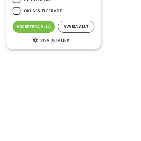
OKLASSIFICERADE
ACCEPTERA ALLA
AVVISA ALLT
VISA DETALJER
Sidfot
Om DAB
Servicecenter
Kontakt