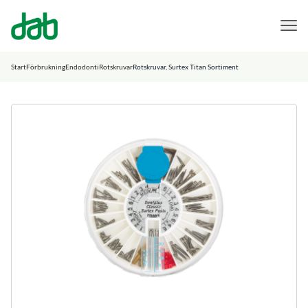
DAB Dental
Hoppa till innehåll
Start
Förbrukning
Endodonti
Rotskruvar
Rotskruvar, Surtex Titan Sortiment