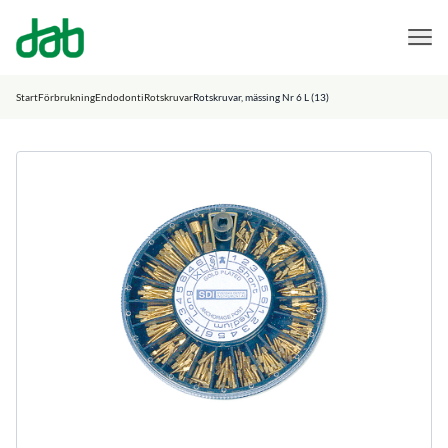
DAB Dental
Hoppa till innehåll
Start
Förbrukning
Endodonti
Rotskruvar
Rotskruvar, mässing Nr 6 L (13)