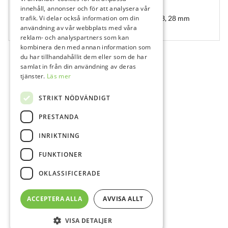
620979
innehåll, annonser och för att analysera vår
trafik. Vi delar också information om din
Dentatus Reamers, Nr 4, 1,50 mm Ø, RUA-4/3, 28 mm
användning av vår webbplats med våra
3 st
reklam- och analyspartners som kan
kombinera den med annan information som
du har tillhandahållit dem eller som de har
samlat in från din användning av deras
tjänster.
Läs mer
STRIKT NÖDVÄNDIGT
PRESTANDA
INRIKTNING
FUNKTIONER
OKLASSIFICERADE
ACCEPTERA ALLA
AVVISA ALLT
VISA DETALJER