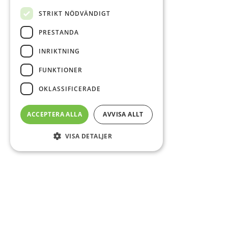
STRIKT NÖDVÄNDIGT
PRESTANDA
INRIKTNING
FUNKTIONER
OKLASSIFICERADE
ACCEPTERA ALLA
AVVISA ALLT
VISA DETALJER
Sidfot
Om DAB