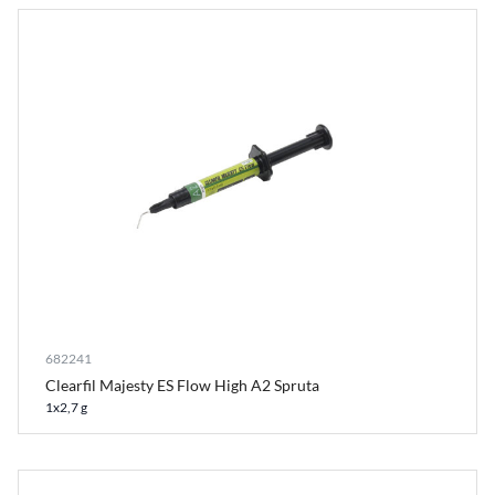
682241
Clearfil Majesty ES Flow High A2 Spruta
1x2,7 g