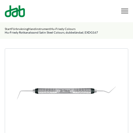
DAB Dental
Hoppa till innehåll
Start
Förbrukning
Handinstrument
Hu-Friedy Colours
Hu-Friedy Rotkanalssond Satin Steel Colours, dubbeländad, EXDG167