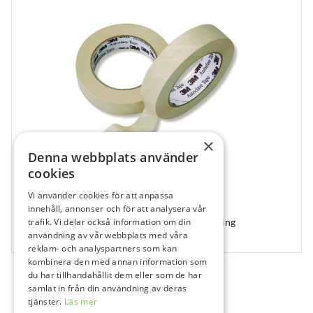
×
Denna webbplats använder
cookies
Vi använder cookies för att anpassa
162706
innehåll, annonser och för att analysera vår
Autoklaveringstejp 19 mm bred, Med indikering
trafik. Vi delar också information om din
användning av vår webbplats med våra
1 st
reklam- och analyspartners som kan
kombinera den med annan information som
du har tillhandahållit dem eller som de har
samlat in från din användning av deras
tjänster.
Läs mer