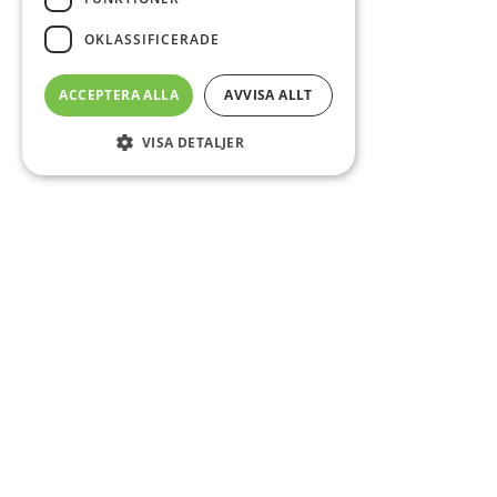
OKLASSIFICERADE
ACCEPTERA ALLA
AVVISA ALLT
VISA DETALJER
Sidfot
Om DAB
Servicecenter
Kontakt