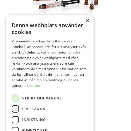
×
Denna webbplats använder
cookies
Vi använder cookies för att anpassa
680025
innehåll, annonser och för att analysera vår
G-Cem One A2
trafik. Vi delar också information om din
användning av vår webbplats med våra
2x4,6 g
reklam- och analyspartners som kan
kombinera den med annan information som
du har tillhandahållit dem eller som de har
samlat in från din användning av deras
tjänster.
Läs mer
STRIKT NÖDVÄNDIGT
PRESTANDA
INRIKTNING
FUNKTIONER