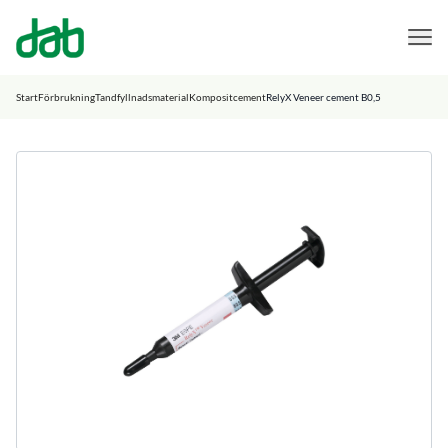
DAB Dental
Hoppa till innehåll
Start
Förbrukning
Tandfyllnadsmaterial
Kompositcement
RelyX Veneer cement B0,5