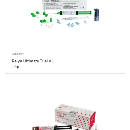
683352
RelyX Ultimate Trial A1
1 frp