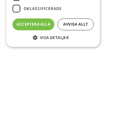
OKLASSIFICERADE
ACCEPTERA ALLA
AVVISA ALLT
VISA DETALJER
Sidfot
Om DAB
Servicecenter
Kontakt