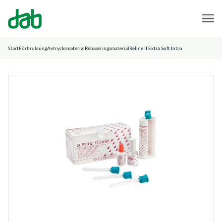
DAB Dental
Hoppa till innehåll
Start
Förbrukning
Avtrycksmaterial
Rebaseringsmaterial
Reline II Extra Soft Intro