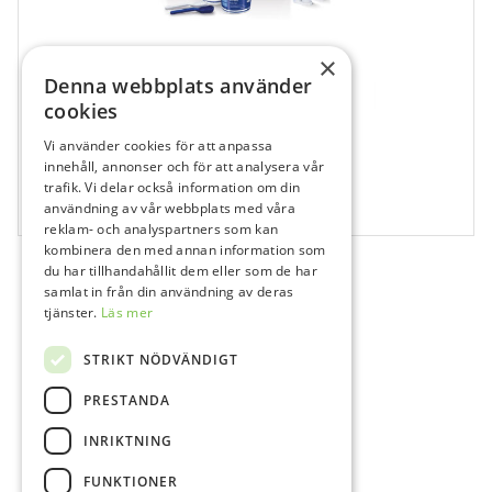
×
Denna webbplats använder
cookies
Vi använder cookies för att anpassa
811421
innehåll, annonser och för att analysera vår
V-Posil Putty Fast / Light Fast Starter-Kit
trafik. Vi delar också information om din
användning av vår webbplats med våra
1 frp
reklam- och analyspartners som kan
kombinera den med annan information som
du har tillhandahållit dem eller som de har
samlat in från din användning av deras
tjänster.
Läs mer
STRIKT NÖDVÄNDIGT
PRESTANDA
INRIKTNING
FUNKTIONER