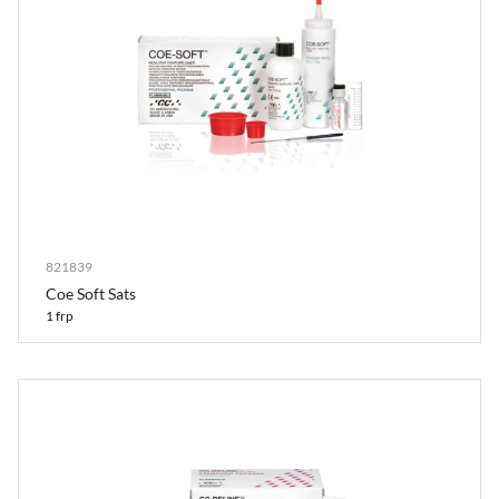
821839
Coe Soft Sats
1 frp