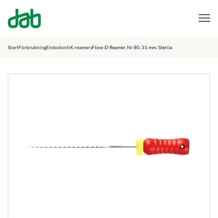
DAB Dental
Hoppa till innehåll
Start
Förbrukning
Endodonti
K-reamers
Flow-D Reamer, Nr 80, 31 mm, Sterila