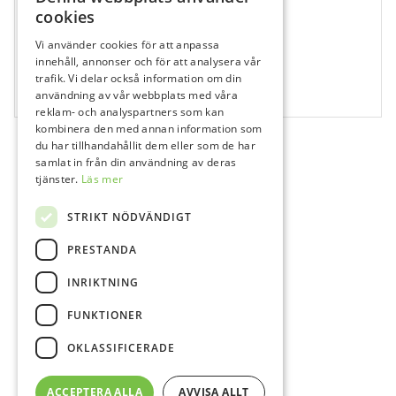
cookies
Vi använder cookies för att anpassa
528812
innehåll, annonser och för att analysera vår
Sendoline K-Reamer, Nr 20, 28 mm,
trafik. Vi delar också information om din
användning av vår webbplats med våra
6 st
reklam- och analyspartners som kan
kombinera den med annan information som
du har tillhandahållit dem eller som de har
samlat in från din användning av deras
tjänster.
Läs mer
STRIKT NÖDVÄNDIGT
PRESTANDA
INRIKTNING
FUNKTIONER
OKLASSIFICERADE
ACCEPTERA ALLA
AVVISA ALLT