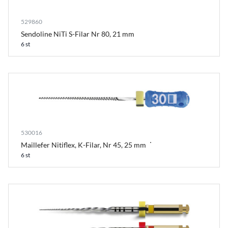
529860
Sendoline NiTi S-Filar Nr 80, 21 mm
6 st
530016
Maillefer Nitiflex, K-Filar, Nr 45, 25 mm
6 st