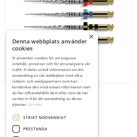
×
Denna webbplats använder
cookies
Vi använder cookies för att anpassa
530654
innehåll, annonser och för att analysera vår
Protaper Next X4 svart 21 mm
trafik. Vi delar också information om din
användning av vår webbplats med våra
6 st
reklam- och analyspartners som kan
kombinera den med annan information som
du har tillhandahållit dem eller som de har
samlat in från din användning av deras
tjänster.
Läs mer
STRIKT NÖDVÄNDIGT
PRESTANDA