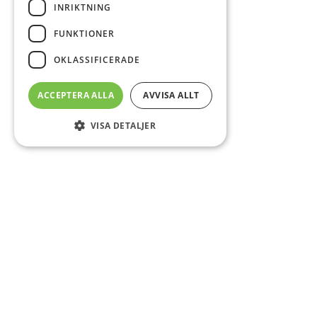
INRIKTNING
FUNKTIONER
OKLASSIFICERADE
ACCEPTERA ALLA
AVVISA ALLT
VISA DETALJER
Sidfot
Om DAB
Servicecenter