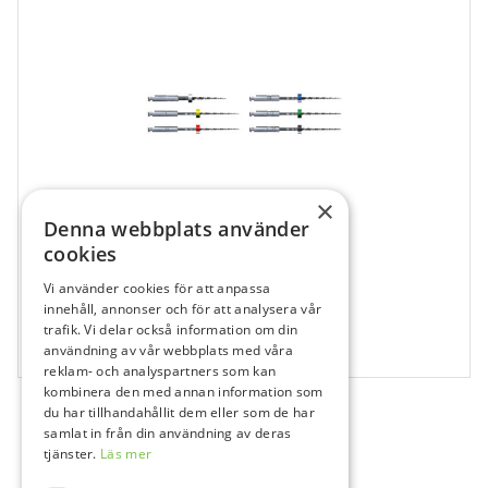
×
Denna webbplats använder
cookies
Vi använder cookies för att anpassa
531912
innehåll, annonser och för att analysera vår
trafik. Vi delar också information om din
FKG Ni-Ti Race, Taper 06/40, 21 mm
användning av vår webbplats med våra
6 st
reklam- och analyspartners som kan
kombinera den med annan information som
du har tillhandahållit dem eller som de har
samlat in från din användning av deras
tjänster.
Läs mer