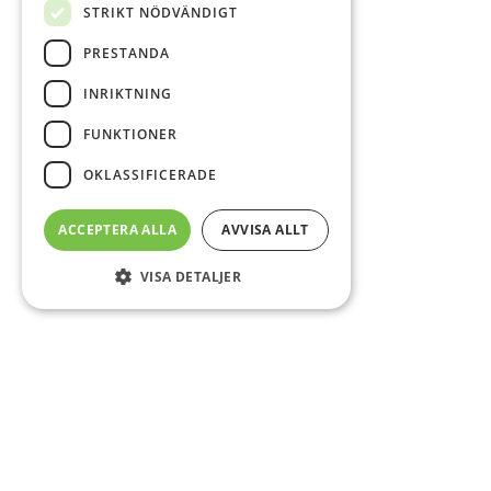
STRIKT NÖDVÄNDIGT
PRESTANDA
INRIKTNING
FUNKTIONER
OKLASSIFICERADE
ACCEPTERA ALLA
AVVISA ALLT
VISA DETALJER
Sidfot
Om DAB