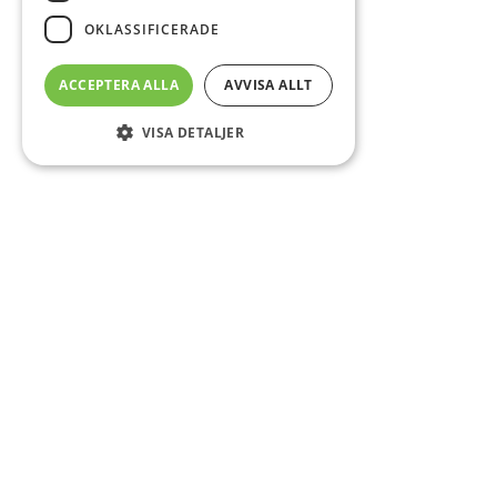
OKLASSIFICERADE
ACCEPTERA ALLA
AVVISA ALLT
VISA DETALJER
Sidfot
Om DAB
Servicecenter
Kontakt