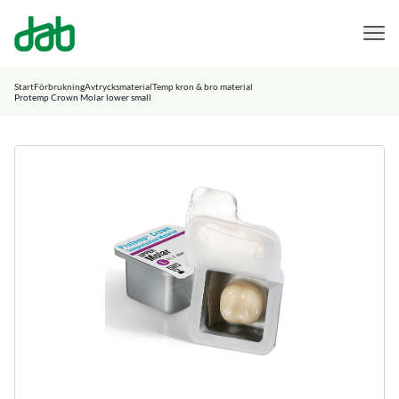
DAB Dental
Hoppa till innehåll
Start
Förbrukning
Avtrycksmaterial
Temp kron & bro material
Protemp Crown Molar lower small