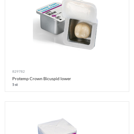
829782
Protemp Crown Bicuspid lower
5 st