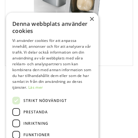
×
Denna webbplats använder
cookies
Vi använder cookies för att anpassa
829776
innehåll, annonser och för att analysera vår
trafik. Vi delar också information om din
Protemp Crown Molar upper large
användning av vår webbplats med våra
5 st
reklam- och analyspartners som kan
kombinera den med annan information som
du har tillhandahållit dem eller som de har
samlat in från din användning av deras
tjänster.
Läs mer
STRIKT NÖDVÄNDIGT
PRESTANDA
INRIKTNING
FUNKTIONER