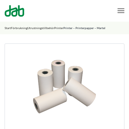
DAB Dental
Hoppa till innehåll
Start
Förbrukning
Utrustningstillbehör
Printer
Printer – Printerpapper – Martel