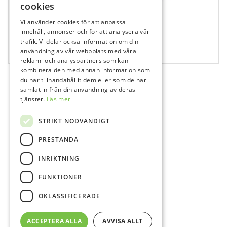
cookies
Vi använder cookies för att anpassa
501822
innehåll, annonser och för att analysera vår
Ultra Safety Plus Twist Orange, 27G, 25mm
trafik. Vi delar också information om din
användning av vår webbplats med våra
100 st
reklam- och analyspartners som kan
kombinera den med annan information som
du har tillhandahållit dem eller som de har
samlat in från din användning av deras
tjänster.
Läs mer
STRIKT NÖDVÄNDIGT
PRESTANDA
INRIKTNING
FUNKTIONER
OKLASSIFICERADE
ACCEPTERA ALLA
AVVISA ALLT