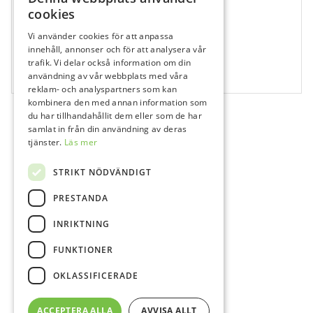
cookies
Vi använder cookies för att anpassa
140175
innehåll, annonser och för att analysera vår
Katana Zr Yml D3 Collar / T:14mm
trafik. Vi delar också information om din
användning av vår webbplats med våra
1 st
reklam- och analyspartners som kan
kombinera den med annan information som
du har tillhandahållit dem eller som de har
samlat in från din användning av deras
tjänster.
Läs mer
STRIKT NÖDVÄNDIGT
PRESTANDA
INRIKTNING
FUNKTIONER
OKLASSIFICERADE
ACCEPTERA ALLA
AVVISA ALLT