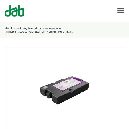
DAB Dental
Hoppa till innehåll
Start
Förbrukning
Tandfyllnadsmaterial
Cerec
Primeprint Lucitone Digital Ipn Premium Tooth B1 st