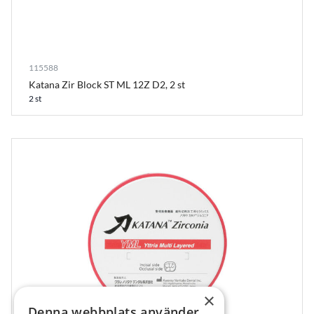
115588
Katana Zir Block ST ML 12Z D2, 2 st
2 st
×
Denna webbplats använder