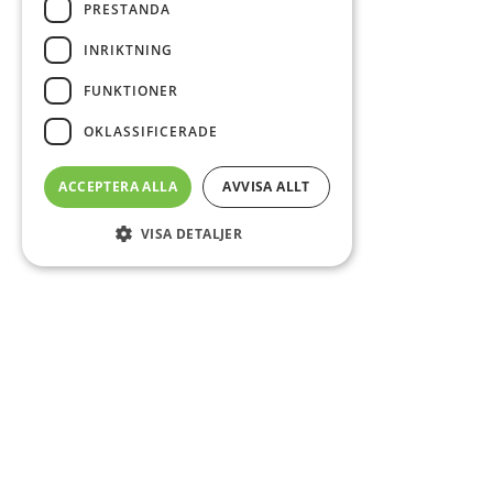
PRESTANDA
INRIKTNING
FUNKTIONER
OKLASSIFICERADE
ACCEPTERA ALLA
AVVISA ALLT
VISA DETALJER
Sidfot
Om DAB
Servicecenter