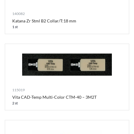
140082
Katana Zr Stml B2 Collar/T:18 mm
1 st
115019
Vita CAD-Temp Multi-Color CTM-40 – 3M2T
2 st