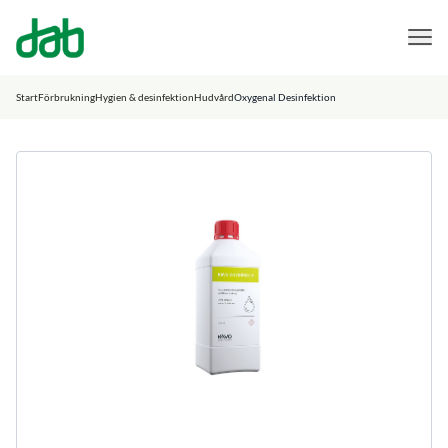
DAB Dental
Hoppa till innehåll
Start
Förbrukning
Hygien & desinfektion
Hudvård
Oxygenal Desinfektion