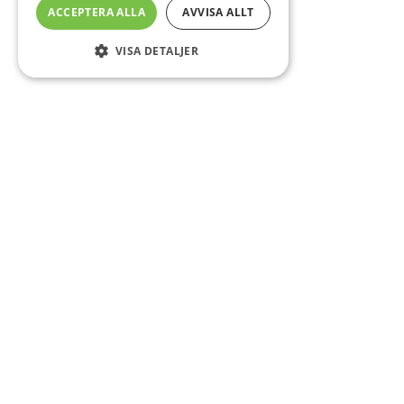
ACCEPTERA ALLA
AVVISA ALLT
VISA DETALJER
Sidfot
Om DAB
Servicecenter
Kontakt
Mer info