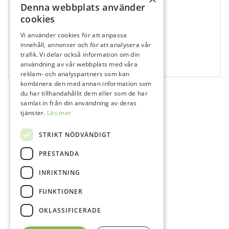
Denna webbplats använder
cookies
Vi använder cookies för att anpassa
731118
innehåll, annonser och för att analysera vår
Gum Paroex Munskölj Paroex 0,12%
trafik. Vi delar också information om din
användning av vår webbplats med våra
1x300 ml
reklam- och analyspartners som kan
kombinera den med annan information som
du har tillhandahållit dem eller som de har
samlat in från din användning av deras
tjänster.
Läs mer
STRIKT NÖDVÄNDIGT
PRESTANDA
INRIKTNING
FUNKTIONER
OKLASSIFICERADE