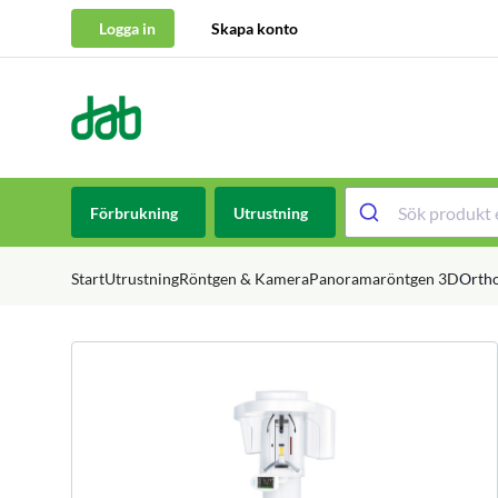
Logga in
Skapa konto
DAB Dental
Hoppa till innehåll
Förbrukning
Utrustning
Start
Utrustning
Röntgen & Kamera
Panoramaröntgen 3D
Orth