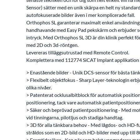
Sensor) sätter med en unik skärpa en helt ny standar
autofokuserade bilder även i mer komplicerade fall.
Orthophos SL garanterar maximalt enkel användning t
handhavande med Easy Pad pekskärm och erbjuder som 
intryck. Med Orthophos SL 3D är din klinik perfekt fö
med 2D och 3d-röntgen.
Levereras tilläggsutrustad med Remote Control.
Komplettera med 112774 SiCAT Implant applikation f
> Enastående bilder - Unik DCS-sensor för bästa tänkb
> Flexibelt objektfokus - Sharp Layer-teknologin erbju
olika nivåer.
> Patenterat ocklusalbitblock för automatisk positi
positionering, tack vare automatisk patientpositione
> Säker och beprövad patientpositionering - Med mot
vid tinningarna, pilotljus och stadiga handtag.
> 3D för alla tänkbara behov - Med lågdos- och HD-
stråldos som en 2D-bild och HD-bilder med upp till 
> Framtidssäker - Kan när som helst uppgraderas med