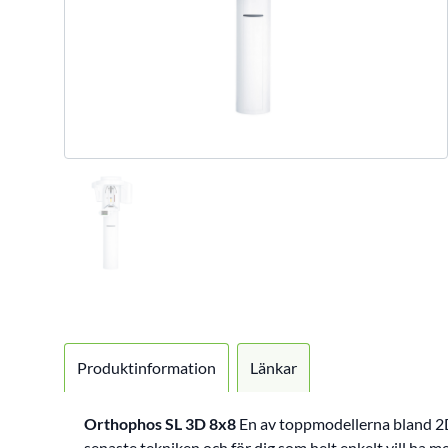
Produktinformation
Länkar
Orthophos SL 3D 8x8
En av toppmodellerna bland 2D
senaste tekniken och för dig som helt enkelt vill ha