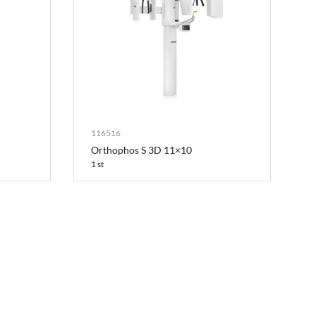
116516
Orthophos S 3D 11×10
1 st