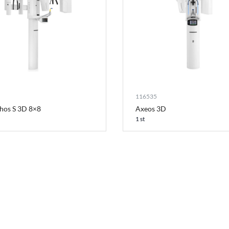
116535
hos S 3D 8×8
Axeos 3D
1 st