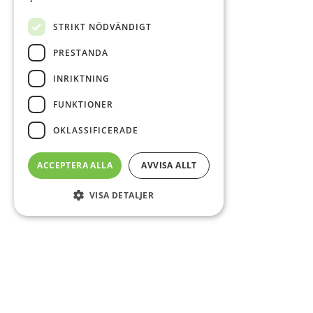
STRIKT NÖDVÄNDIGT
PRESTANDA
INRIKTNING
FUNKTIONER
OKLASSIFICERADE
ACCEPTERA ALLA
AVVISA ALLT
VISA DETALJER
Sidfot
O
Co