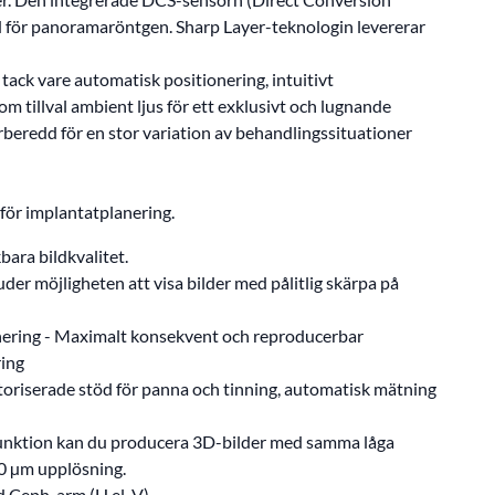
d för panoramaröntgen. Sharp Layer-teknologin levererar
ack vare automatisk positionering, intuitivt
tillval ambient ljus för ett exklusivt och lugnande
rberedd för en stor variation av behandlingssituationer
ör implantatplanering.
ara bildkvalitet.
der möjligheten att visa bilder med pålitlig skärpa på
onering - Maximalt konsekvent och reproducerbar
ring
oriserade stöd för panna och tinning, automatisk mätning
funktion kan du producera 3D-bilder med samma låga
80 µm upplösning.
 Ceph-arm (H el. V)