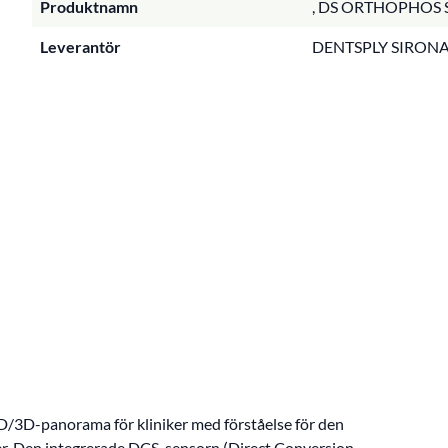
Produktnamn
, DS ORTHOPHOS S
Leverantör
DENTSPLY SIRON
/3D-panorama för kliniker med förståelse för den
 mer. Den integrerade DCS-sensorn (Direct Conversion