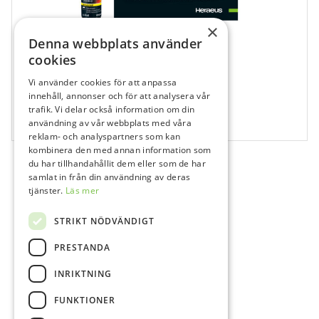
×
Denna webbplats använder
cookies
Vi använder cookies för att anpassa
682174
innehåll, annonser och för att analysera vår
iBond Universal Kit Flaska
trafik. Vi delar också information om din
användning av vår webbplats med våra
1x4 ml
reklam- och analyspartners som kan
kombinera den med annan information som
du har tillhandahållit dem eller som de har
samlat in från din användning av deras
tjänster.
Läs mer
STRIKT NÖDVÄNDIGT
PRESTANDA
INRIKTNING
FUNKTIONER