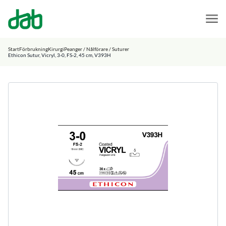
DAB Dental
Hoppa till innehåll
Start
Förbrukning
Kirurgi
Peanger / Nålförare / Suturer
Ethicon Sutur, Vicryl, 3-0, FS-2, 45 cm, V393H