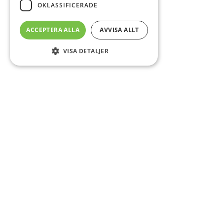
OKLASSIFICERADE
ACCEPTERA ALLA
AVVISA ALLT
VISA DETALJER
Sidfot
Om DAB
Servicecenter
Kontakt