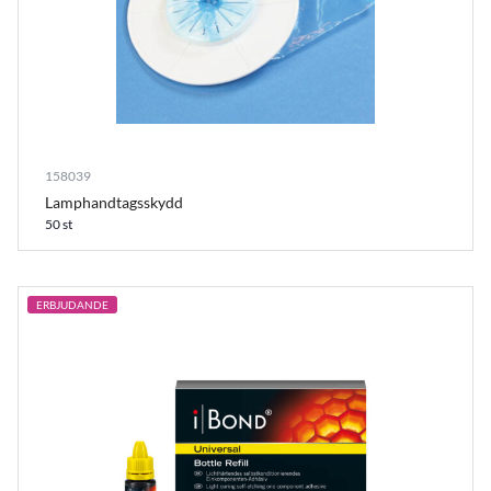
158039
Lamphandtagsskydd
50 st
ERBJUDANDE