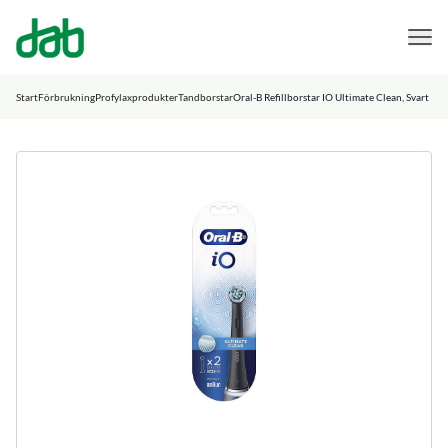
DAB Dental
Hoppa till innehåll
Start
Förbrukning
Profylaxprodukter
Tandborstar
Oral-B Refillborstar IO Ultimate Clean, Svart