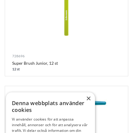
728696
Super Brush Junior, 12 st
12 st
×
Denna webbplats använder
cookies
Vi använder cookies för att anpassa
861191
innehåll, annonser och för att analysera vår
trafik. Vi delar också information om din
TePe Tandborstar Nova gul x-mjuk, rosa topp