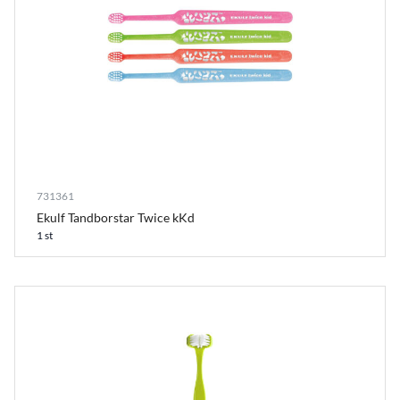
731361
Ekulf Tandborstar Twice kKd
1 st