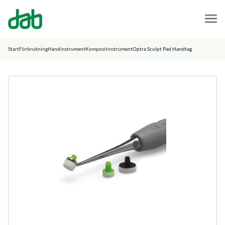
DAB Dental
Hoppa till innehåll
Start
Förbrukning
Handinstrument
Kompositinstrument
Optra Sculpt Pad Handtag