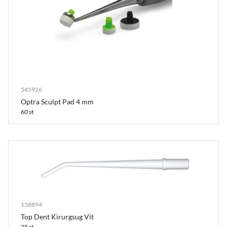
545926
Optra Sculpt Pad 4 mm
60 st
158894
Top Dent Kirurgsug Vit
25 st