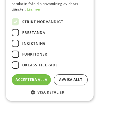
samlat in från din användning av deras
tjänster.
Läs mer
STRIKT NÖDVÄNDIGT
PRESTANDA
INRIKTNING
FUNKTIONER
OKLASSIFICERADE
ACCEPTERA ALLA
AVVISA ALLT
VISA DETALJER
Sidfot