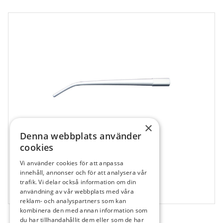
×
Denna webbplats använder
cookies
Vi använder cookies för att anpassa
158870
innehåll, annonser och för att analysera vår
Salivrör F. Hygosurge XL Vit, 165 x ø11 mm
trafik. Vi delar också information om din
användning av vår webbplats med våra
25 st
reklam- och analyspartners som kan
kombinera den med annan information som
du har tillhandahållit dem eller som de har