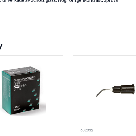
v
682032