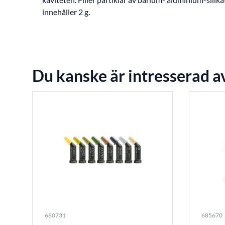
innehåller 2 g.
Du kanske är intresserad a
680731
685670