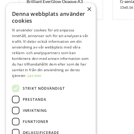
Brilliant EverGlow Opaque A3
G-aenia
Kapsel
×
15x0,16
Denna webbplats använder
20x0,2 g
cookies
Vi använder cookies för att anpassa
innehåll, annonser och för att analysera vår
trafik. Vi delar också information om din
användning av vår webbplats med våra
reklam- och analyspartners som kan
kombinera den med annan information som
du har tillhandahållit dem eller som de har
samlat in från din användning av deras
tjänster.
Läs mer
STRIKT NÖDVÄNDIGT
PRESTANDA
INRIKTNING
FUNKTIONER
OKLASSIFICERADE