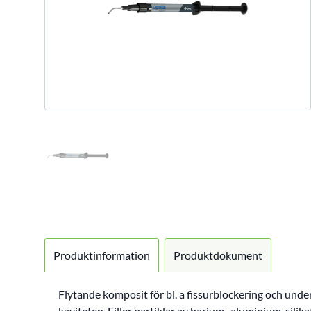
Produktinformation
Produktdokument
Flytande komposit för bl. a fissurblockering och under
kaviteten. Filler partiklar av barium- aluminium-silik