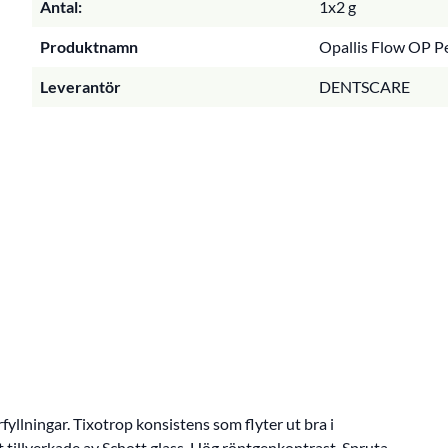
Antal:
1x2 g
Produktnamn
Opallis Flow OP Pe
Leverantör
DENTSCARE
fyllningar. Tixotrop konsistens som flyter ut bra i
at tillverkade av Schott glass. Hög röntgenkontrast. Spruta