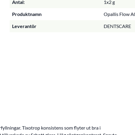
Antal:
1x2 g
Produktnamn
Opallis Flow A0
Leverantör
DENTSCARE
fyllningar. Tixotrop konsistens som flyter ut bra i
at tillverkade av Schott glass. Hög röntgenkontrast. Spruta