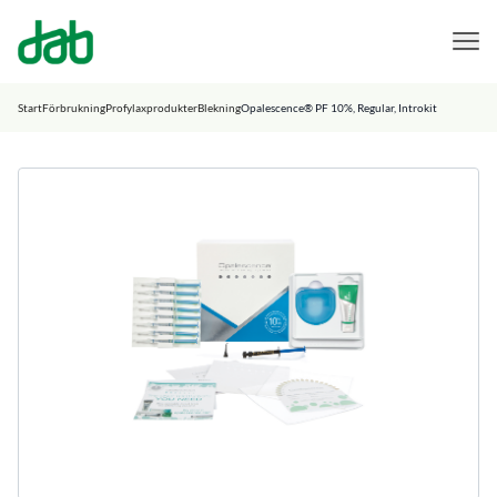
DAB Dental
Hoppa till innehåll
Start
Förbrukning
Profylaxprodukter
Blekning
Opalescence® PF 10%, Regular, Introkit