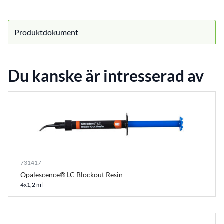
Produktdokument
Du kanske är intresserad av
731417
Opalescence® LC Blockout Resin
4x1,2 ml