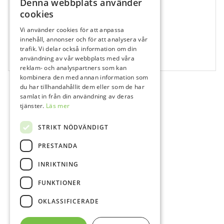
Denna webbplats använder
cookies
Vi använder cookies för att anpassa
690323
innehåll, annonser och för att analysera vår
Ultra Ez Tray Delivery
trafik. Vi delar också information om din
användning av vår webbplats med våra
10 st
reklam- och analyspartners som kan
kombinera den med annan information som
du har tillhandahållit dem eller som de har
samlat in från din användning av deras
tjänster.
Läs mer
STRIKT NÖDVÄNDIGT
PRESTANDA
INRIKTNING
FUNKTIONER
OKLASSIFICERADE