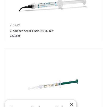
731419
Opalescence® Endo 35 %, Kit
2x1,2 ml
×