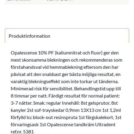
Produktinformation
Opalescense 10% PF (kaliumnitrat och fluor) ger den
mest skonsamma blekningen och rekommenderas som
förstahandsval vid hemmablekning eftersom den har
påvisat att den snabbast ger bästa möjliga resultat, en
varaktig blekningseffekt som inte torkar ut tänderna.
Minimerad risk för sensibilitet. Behandlingstid:upp till
8 timmar per natt. Färdigt resultat för normal patient:
3-7 nätter. Smak: regular Innehåll: 8st gelsprutor, 8st
kanyler 2st sof-trayskedar 0,9mm 13X13 cm 1st 1,2ml
förfylld lcc block-out resinspruta 1st färgskalekort, 1st
förvaringsask 1st Opalescense tandkräm Ultradent
ref.nr. 5381