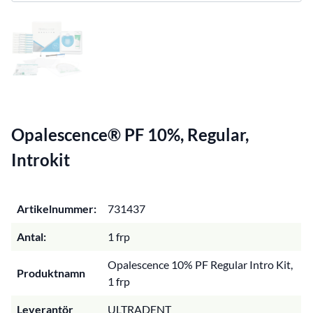
Opalescence® PF 10%, Regular,
Introkit
Artikelnummer:
731437
Antal:
1 frp
Opalescence 10% PF Regular Intro Kit,
Produktnamn
1 frp
Leverantör
ULTRADENT