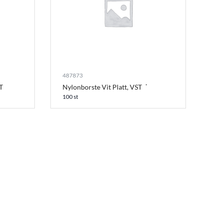
487873
T
Nylonborste Vit Platt, VST
100 st