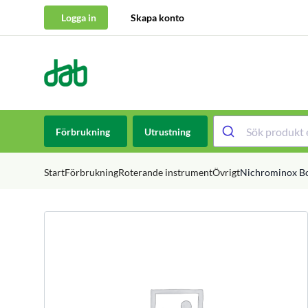
Logga in
Skapa konto
DAB Dental
Hoppa till innehåll
Förbrukning
Utrustning
Start
Förbrukning
Roterande instrument
Övrigt
Nichrominox Bor