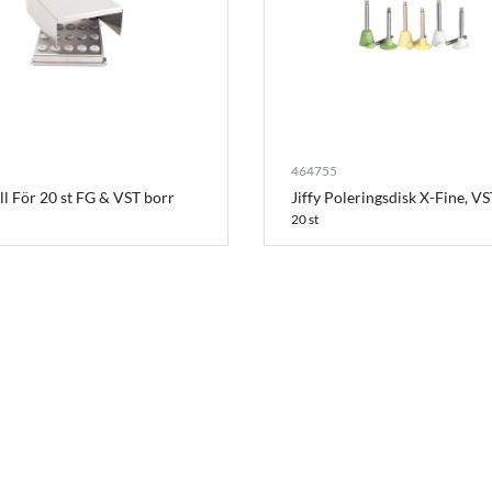
464755
ll För 20 st FG & VST borr
Jiffy Poleringsdisk X-Fine, VS
20 st