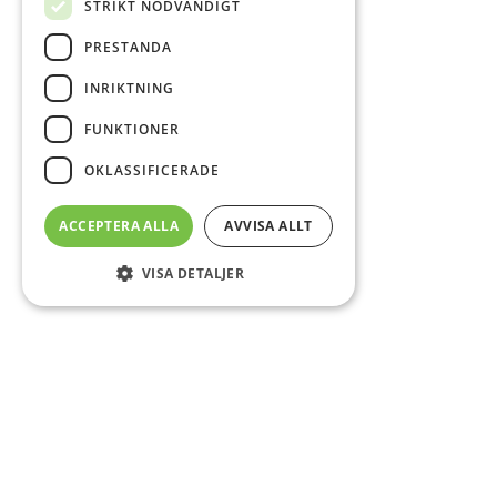
STRIKT NÖDVÄNDIGT
PRESTANDA
INRIKTNING
FUNKTIONER
OKLASSIFICERADE
ACCEPTERA ALLA
AVVISA ALLT
VISA DETALJER
Sidfot
O
Co
CS