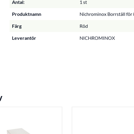
Antal:
1 st
Produktnamn
Nichrominox Borrställ för 8
Färg
Röd
Leverantör
NICHROMINOX
v