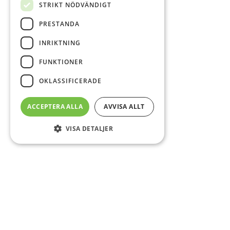
STRIKT NÖDVÄNDIGT
PRESTANDA
INRIKTNING
FUNKTIONER
OKLASSIFICERADE
ACCEPTERA ALLA
AVVISA ALLT
VISA DETALJER
Sidfot
Om DAB