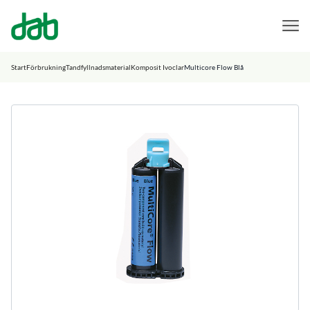
DAB Dental
Hoppa till innehåll
Start
Förbrukning
Tandfyllnadsmaterial
Komposit Ivoclar
Multicore Flow Blå