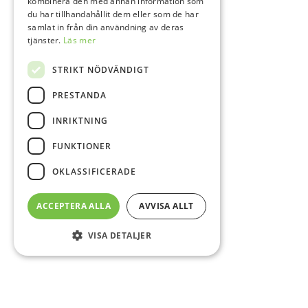
kombinera den med annan information som
du har tillhandahållit dem eller som de har
samlat in från din användning av deras
tjänster.
Läs mer
STRIKT NÖDVÄNDIGT
PRESTANDA
INRIKTNING
FUNKTIONER
OKLASSIFICERADE
ACCEPTERA ALLA
AVVISA ALLT
VISA DETALJER
Sidfot