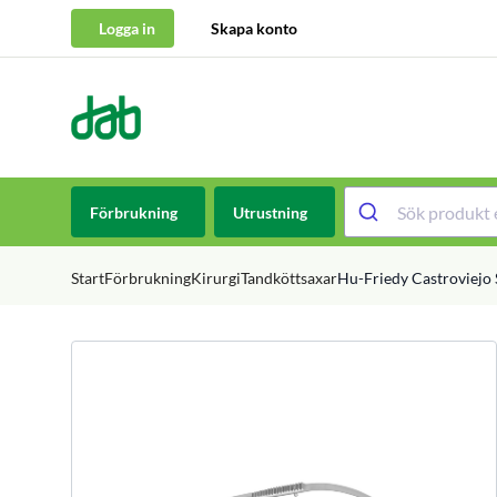
Logga in
Skapa konto
DAB Dental
Hoppa till innehåll
Förbrukning
Utrustning
Start
Förbrukning
Kirurgi
Tandköttsaxar
Hu-Friedy Castroviejo 