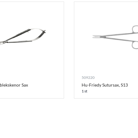
509220
 blekskenor Sax
Hu-Friedy Sutursax, S13
1 st