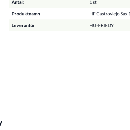
Antal:
1 st
Produktnamn
HF Castroviejo Sax 1
Leverantör
HU-FRIEDY
v